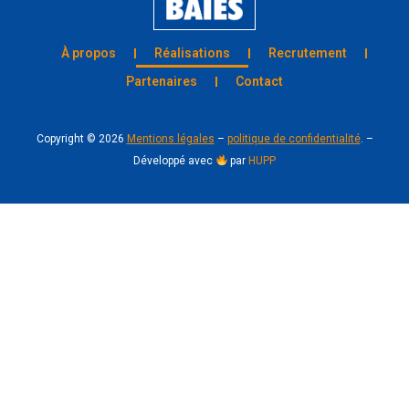
À propos
Réalisations
Recrutement
Partenaires
Contact
Copyright ©
2026
Mentions légales
–
politique de confidentialité
. –
Développé avec
par
HUPP