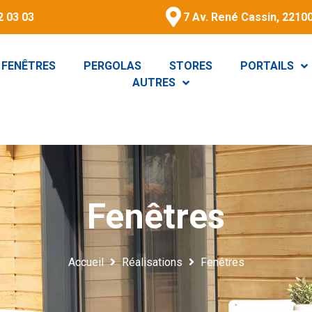
2 03 03
7 Av. René Cassin, 22100
FENÊTRES
PERGOLAS
STORES
PORTAILS
AUTRES
Fenêtres
Accueil
Réalisations
Fenêtres