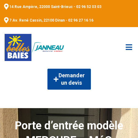
14 Rue Ampère, 22000 Saint-Brieuc - 02 96 52 03 03
7 Av. René Cassin, 22100 Dinan - 02 96 27 16 16
Demander
un devis
Porte d’entrée modèle