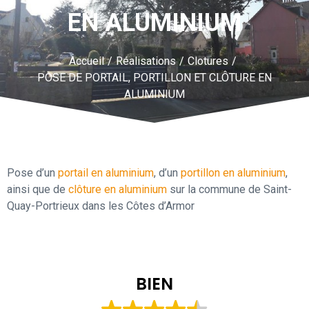
EN ALUMINIUM
Accueil
/
Réalisations
/
Clotures
/
POSE DE PORTAIL, PORTILLON ET CLÔTURE EN
ALUMINIUM
Pose d’un
portail en aluminium
, d’un
portillon en aluminium
,
ainsi que de
clôture en aluminium
sur la commune de Saint-
Quay-Portrieux dans les Côtes d’Armor
BIEN