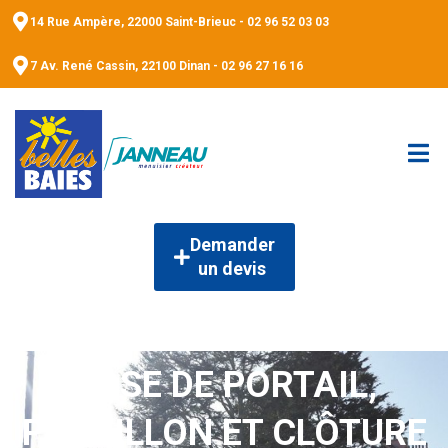
14 Rue Ampère, 22000 Saint-Brieuc - 02 96 52 03 03
7 Av. René Cassin, 22100 Dinan - 02 96 27 16 16
Demander
un devis
POSE DE PORTAIL,
PORTILLON ET CLÔTURE